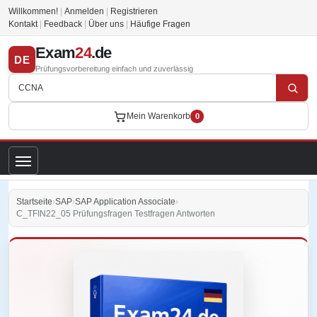
Willkommen!
|
Anmelden
|
Registrieren
Kontakt
|
Feedback
|
Über uns
|
Häufige Fragen
Exam
24
.de
DE
Prüfungsvorbereitung einfach und zuverlässig
Mein Warenkorb
0
Startseite
›
SAP
›
SAP Application Associate
›
C_TFIN22_05 Prüfungsfragen Testfragen Antworten