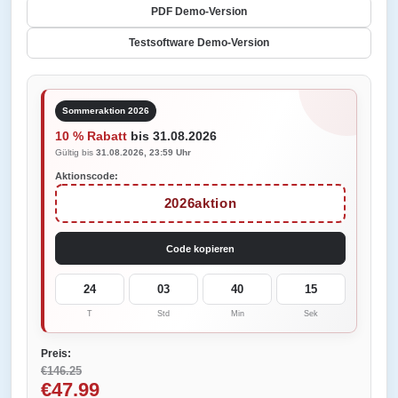
PDF Demo-Version
Testsoftware Demo-Version
Sommeraktion 2026
10 % Rabatt
bis 31.08.2026
Gültig bis
31.08.2026, 23:59 Uhr
Aktionscode:
2026aktion
Code kopieren
24
03
40
15
T
Std
Min
Sek
Preis:
€146.25
€47.99