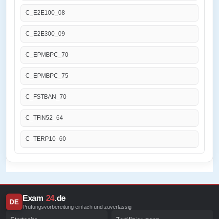
C_E2E100_08
C_E2E300_09
C_EPMBPC_70
C_EPMBPC_75
C_FSTBAN_70
C_TFIN52_64
C_TERP10_60
Exam
24
.de
DE
Prüfungsvorbereitung einfach und zuverlässig