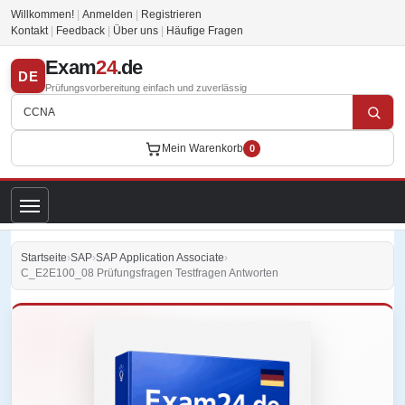
Willkommen!
|
Anmelden
|
Registrieren
Kontakt
|
Feedback
|
Über uns
|
Häufige Fragen
Exam
24
.de
DE
Prüfungsvorbereitung einfach und zuverlässig
Mein Warenkorb
0
Startseite
›
SAP
›
SAP Application Associate
›
C_E2E100_08 Prüfungsfragen Testfragen Antworten