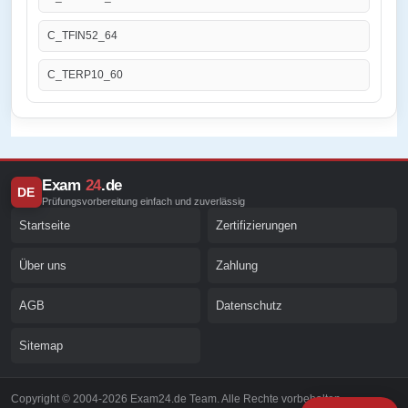
C_TFIN52_64
C_TERP10_60
Exam
24
.de
DE
Prüfungsvorbereitung einfach und zuverlässig
Startseite
Zertifizierungen
Über uns
Zahlung
AGB
Datenschutz
Sitemap
Copyright © 2004-2026 Exam24.de Team. Alle Rechte vorbehalten.