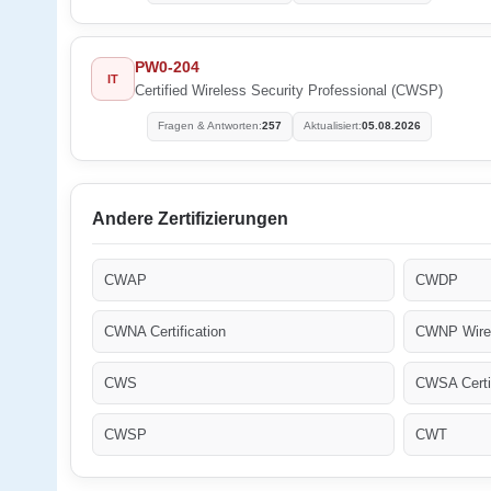
PW0-204
IT
Certified Wireless Security Professional (CWSP)
Fragen & Antworten:
257
Aktualisiert:
05.08.2026
Andere Zertifizierungen
CWAP
CWDP
CWNA Certification
CWNP Wirel
CWS
CWSA Certif
CWSP
CWT