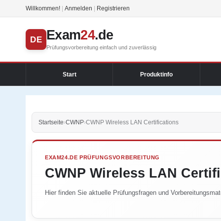
Willkommen!
|
Anmelden
|
Registrieren
Exam
24
.de
DE
Prüfungsvorbereitung einfach und zuverlässig
Start
Produktinfo
Startseite
›
CWNP
›
CWNP Wireless LAN Certifications
EXAM24.DE PRÜFUNGSVORBEREITUNG
CWNP Wireless LAN Certifi
Hier finden Sie aktuelle Prüfungsfragen und Vorbereitungsmate