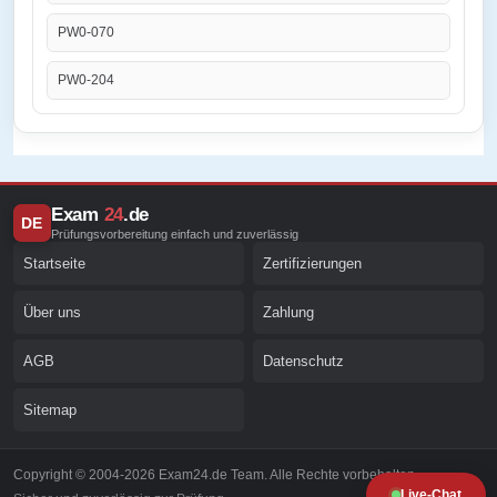
PW0-070
PW0-204
Exam
24
.de
DE
Prüfungsvorbereitung einfach und zuverlässig
Startseite
Zertifizierungen
Über uns
Zahlung
AGB
Datenschutz
Sitemap
Copyright © 2004-2026 Exam24.de Team. Alle Rechte vorbehalten.
Live-Chat