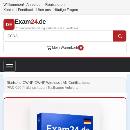
Willkommen!
|
Anmelden
|
Registrieren
Kontakt
|
Feedback
|
Über uns
|
Häufige Fragen
Exam
24
.de
DE
Prüfungsvorbereitung einfach und zuverlässig
Mein Warenkorb
0
Startseite
›
CWNP
›
CWNP Wireless LAN Certifications
›
PW0-050 Prüfungsfragen Testfragen Antworten