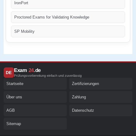
IronPort
Proctored Exams for Validating Knowledge
SP Mobility
Exam
24
.de
DE
Prüfungsvorbereitung einfach und zuverlässig
Startseite
Zertifizierungen
Über uns
Zahlung
AGB
Datenschutz
Sitemap