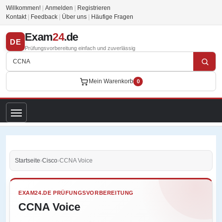
Willkommen!
|
Anmelden
|
Registrieren
Kontakt
|
Feedback
|
Über uns
|
Häufige Fragen
Exam
24
.de
DE
Prüfungsvorbereitung einfach und zuverlässig
Mein Warenkorb
0
Startseite
›
Cisco
›
CCNA Voice
EXAM24.DE PRÜFUNGSVORBEREITUNG
CCNA Voice