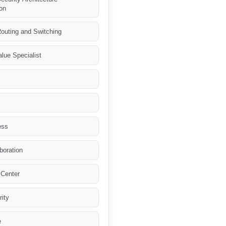
ion
outing and Switching
lue Specialist
ess
boration
Center
ity
e