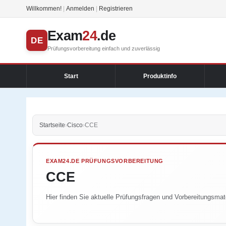
Willkommen!
|
Anmelden
|
Registrieren
Exam
24
.de
DE
Prüfungsvorbereitung einfach und zuverlässig
Start
Produktinfo
Startseite
›
Cisco
›
CCE
EXAM24.DE PRÜFUNGSVORBEREITUNG
CCE
Hier finden Sie aktuelle Prüfungsfragen und Vorbereitungsmate