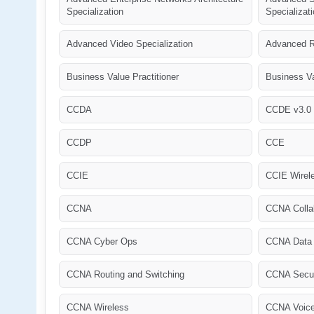
Specialization
Specializat
Advanced Video Specialization
Advanced R
Business Value Practitioner
Business Va
CCDA
CCDE v3.0
CCDP
CCE
CCIE
CCIE Wirel
CCNA
CCNA Colla
CCNA Cyber Ops
CCNA Data 
CCNA Routing and Switching
CCNA Secur
CCNA Wireless
CCNA Voic