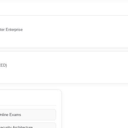
ter Enterprise
CED)
Online Exams
curity Architecture