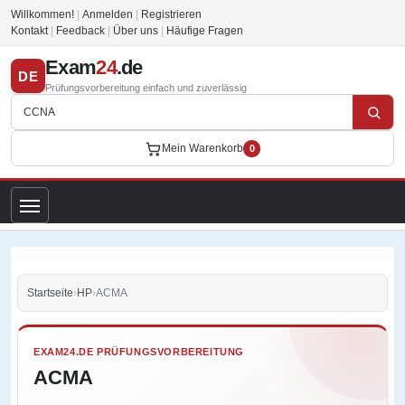
Willkommen!
|
Anmelden
|
Registrieren
Kontakt
|
Feedback
|
Über uns
|
Häufige Fragen
Exam
24
.de
DE
Prüfungsvorbereitung einfach und zuverlässig
Mein Warenkorb
0
Startseite
›
HP
›
ACMA
EXAM24.DE PRÜFUNGSVORBEREITUNG
ACMA