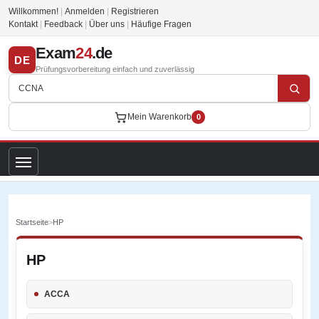
Willkommen!
|
Anmelden
|
Registrieren
Kontakt
|
Feedback
|
Über uns
|
Häufige Fragen
Exam
24
.de
DE
Prüfungsvorbereitung einfach und zuverlässig
Mein Warenkorb
0
Startseite
>
HP
HP
ACCA