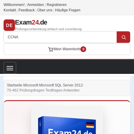
Willkommen!
|
Anmelden
|
Registrieren
Kontakt
|
Feedback
|
Über uns
|
Häufige Fragen
Exam
24
.de
DE
Prüfungsvorbereitung einfach und zuverlässig
Mein Warenkorb
0
Startseite
›
Microsoft
›
Microsoft SQL Server 2012
›
70-462 Prüfungsfragen Testfragen Antworten