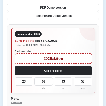
PDF Demo-Version
Testsoftware Demo-Version
Sommeraktion 2026
10 % Rabatt
bis 31.08.2026
Gültig bis
31.08.2026, 23:59 Uhr
Aktionscode:
2026aktion
Code kopieren
23
08
43
57
T
Std
Min
Sek
Preis:
€189.90