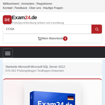
Willkommen!
|
Anmelden
|
Registrieren
Kontakt
|
Feedback
|
Über uns
|
Häufige Fragen
Exam
24
.de
DE
Prüfungsvorbereitung einfach und zuverlässig
Mein Warenkorb
0
Startseite
›
Microsoft
›
Microsoft SQL Server 2012
›
070-462 Prüfungsfragen Testfragen Antworten