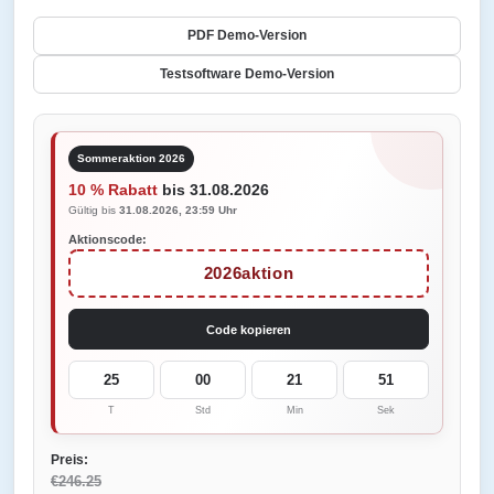
PDF Demo-Version
Testsoftware Demo-Version
Sommeraktion 2026
10 % Rabatt
bis 31.08.2026
Gültig bis
31.08.2026, 23:59 Uhr
Aktionscode:
2026aktion
Code kopieren
25
00
21
51
T
Std
Min
Sek
Preis:
€246.25