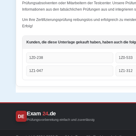
Prüfungsabsolventen oder Mitarbeitern der Testcenter. Unsere Prüfu
Informationen aus den tatsächlichen Prüfungen aus und integrieren s
Um Ihre Zertifizierungsprüfung reibungslos und erfolgreich zu meist
Erfolg!
Kunden, die diese Unterlage gekauft haben, haben auch die fol
1Z0-238
1Z0-533
1Z1-047
1Z1-312
Exam
24
.de
DE
Prüfungsvorbereitung einfach und zuverlässig