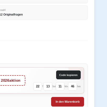
nzahl
12 Originalfragen
Code kopieren
2026aktion
22
13
11
46
T
Std
Min
Sek
In den Warenkorb