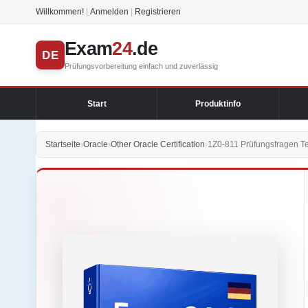
Willkommen!
|
Anmelden
|
Registrieren
Exam
24
.de
DE
Prüfungsvorbereitung einfach und zuverlässig
Start
Produktinfo
Startseite
›
Oracle
›
Other Oracle Certification
›
1Z0-811 Prüfungsfragen Te