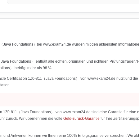
811（Java Foundations）bei www.exam24.de wurden mit den aktuellsten Informati
（Java Foundations） enthält alle echten, originalen und richtigen Prüfungsfragen
ations） beträgt mehr als 98 %.
cle Certification 1Z0-811（Java Foundations） von www.exam24.de nutzt und die IT-Z
tatten.
tion 1Z0-811（Java Foundations） von www.exam24.de sind eine Garantie für eine er
ebühr zurück. Wir übernehmen die volle
Geld-zurück-Garantie
für Ihre Zertifizierun
 und Antworten können wir Ihnen eine 100% Erfolgsgarantie versprechen. Wir aktu