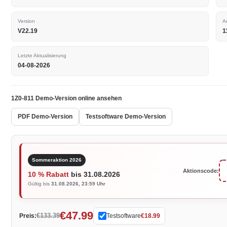
Version
A
V22.19
1
Letzte Aktualisierung
04-08-2026
1Z0-811 Demo-Version online ansehen
PDF Demo-Version
Testsoftware Demo-Version
Sommeraktion 2026
Aktionscode:
10 % Rabatt
bis 31.08.2026
Gültig bis
31.08.2026, 23:59 Uhr
€47.99
€133.39
Preis:
Testsoftware
€18.99