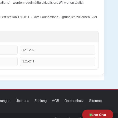
tions） werden regelmäßig aktualisiert. Wir werten täglich
 Certification 1Z0-811（Java Foundations） gründlich zu lernen. Viel
1Z1-202
1Z1-241
ierungen
Über uns
Zahlung
AGB
Datenschutz
Sitemap
Live-Chat