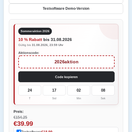
Testsoftware Demo-Version
Sommeraktion 2026
10 % Rabatt
bis 31.08.2026
Gültig bis
31.08.2026, 23:59 Uhr
Aktionscode:
2026aktion
Code kopieren
24
17
02
08
T
Std
Min
Sek
Preis:
€154.25
€39.99
Testsoftware
€18.99