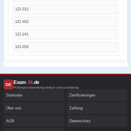
1Z1-312
1Z1-402
1Z1-241
1Z1-050
Exam
24
.de
DE
Prüfungsvorbereitung einfach und zuverlässig
Startseite
Zertifizierungen
Über uns
Zahlung
AGB
Datenschutz