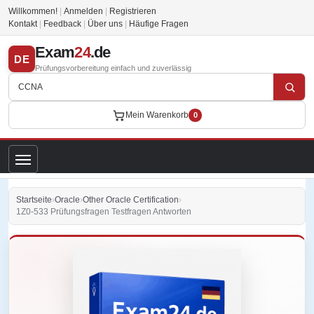
Willkommen!
|
Anmelden
|
Registrieren
Kontakt
|
Feedback
|
Über uns
|
Häufige Fragen
Exam
24
.de
DE
Prüfungsvorbereitung einfach und zuverlässig
Mein Warenkorb
0
Startseite
›
Oracle
›
Other Oracle Certification
›
1Z0-533 Prüfungsfragen Testfragen Antworten