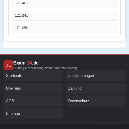
1Z1-402
1Z1-241
1Z1-050
Exam
24
.de
DE
Prüfungsvorbereitung einfach und zuverlässig
Startseite
Zertifizierungen
Über uns
Zahlung
AGB
Datenschutz
Sitemap