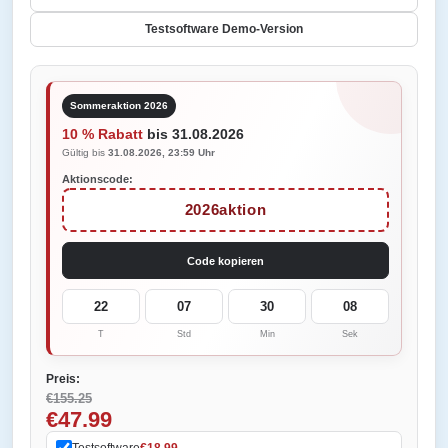
Testsoftware Demo-Version
Sommeraktion 2026
10 % Rabatt
bis 31.08.2026
Gültig bis
31.08.2026, 23:59 Uhr
Aktionscode:
2026aktion
Code kopieren
22
07
30
08
T
Std
Min
Sek
Preis:
€155.25
€47.99
Testsoftware
€18.99