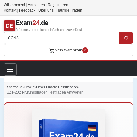
Willkommen!
|
Anmelden
|
Registrieren
Kontakt
|
Feedback
|
Über uns
|
Häufige Fragen
Exam
24
.de
DE
Prüfungsvorbereitung einfach und zuverlässig
Mein Warenkorb
0
Startseite
›
Oracle
›
Other Oracle Certification
›
1Z1-202 Prüfungsfragen Testfragen Antworten