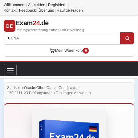
Willkommen!
|
Anmelden
|
Registrieren
Kontakt
|
Feedback
|
Über uns
|
Häufige Fragen
Exam
24
.de
DE
Prüfungsvorbereitung einfach und zuverlässig
Mein Warenkorb
0
Startseite
›
Oracle
›
Other Oracle Certification
›
1Z0-1111-23 Prüfungsfragen Testfragen Antworten