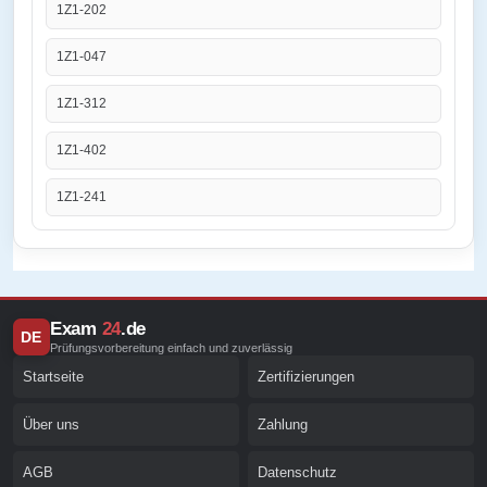
1Z1-202
1Z1-047
1Z1-312
1Z1-402
1Z1-241
Exam
24
.de
DE
Prüfungsvorbereitung einfach und zuverlässig
Startseite
Zertifizierungen
Über uns
Zahlung
AGB
Datenschutz