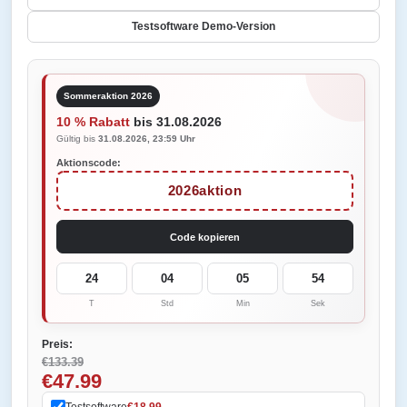
Testsoftware Demo-Version
Sommeraktion 2026
10 % Rabatt
bis 31.08.2026
Gültig bis
31.08.2026, 23:59 Uhr
Aktionscode:
2026aktion
Code kopieren
24
04
05
54
T
Std
Min
Sek
Preis:
€133.39
€47.99
Testsoftware
€18.99