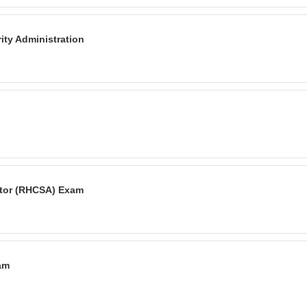
ty Administration
ator (RHCSA) Exam
am