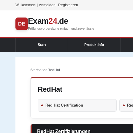
Willkommen!
|
Anmelden
|
Registrieren
Exam
24
.de
DE
Prüfungsvorbereitung einfach und zuverlässig
Start
Produktinfo
Startseite
>
RedHat
RedHat
Red Hat Certification
Red
RedHat Zertifizierungen