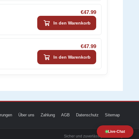
€47.99
In den Warenkorb
€47.99
In den Warenkorb
ierungen
Über uns
Zahlung
AGB
Datenschutz
Sitemap
Live-Chat
Sicher und zuverlässig zur Prüfung