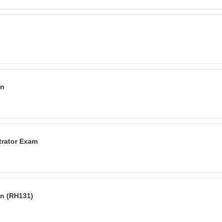
on
trator Exam
on (RH131)