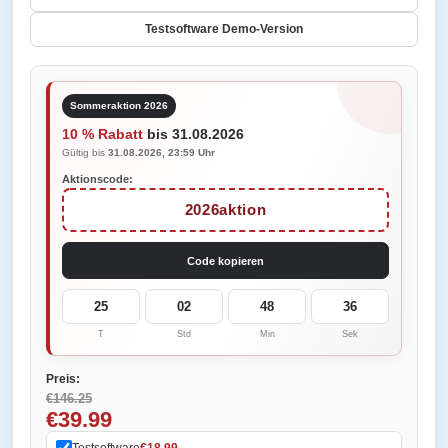
Testsoftware Demo-Version
Sommeraktion 2026
10 % Rabatt
bis 31.08.2026
Gültig bis
31.08.2026, 23:59 Uhr
Aktionscode:
2026aktion
Code kopieren
25
02
48
36
T
Std
Min
Sek
Preis:
€146.25
€39.99
Testsoftware
€18.99