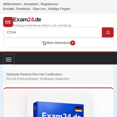
Willkommen!
|
Anmelden
|
Registrieren
Kontakt
|
Feedback
|
Über uns
|
Häufige Fragen
Exam
24
.de
DE
Prüfungsvorbereitung einfach und zuverlässig
Mein Warenkorb
0
Startseite
›
RedHat
›
Red Hat Certification
›
RH133 Prüfungsfragen Testfragen Antworten