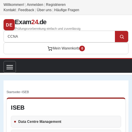
Willkommen!
|
Anmelden
|
Registrieren
Kontakt
|
Feedback
|
Über uns
|
Häufige Fragen
Exam
24
.de
DE
Prüfungsvorbereitung einfach und zuverlässig
Mein Warenkorb
0
Startseite
>
ISEB
ISEB
Data Centre Management