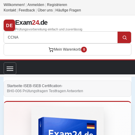
Willkommen!
|
Anmelden
|
Registrieren
Kontakt
|
Feedback
|
Über uns
|
Häufige Fragen
Exam
24
.de
DE
Prüfungsvorbereitung einfach und zuverlässig
Mein Warenkorb
0
Startseite
›
ISEB
›
ISEB Certification
›
BH0-006 Prüfungsfragen Testfragen Antworten