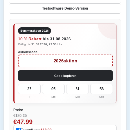
Testsoftware Demo-Version
Sommeraktion 2026
10 % Rabatt
bis 31.08.2026
Gültig bis
31.08.2026, 23:59 Uhr
Aktionscode:
2026aktion
Code kopieren
23
05
31
58
T
Std
Min
Sek
Preis:
€180.25
€47.99
Testsoftware
€18.99