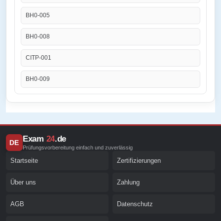
BH0-005
BH0-008
CITP-001
BH0-009
Exam
24
.de
DE
Prüfungsvorbereitung einfach und zuverlässig
Startseite
Zertifizierungen
Über uns
Zahlung
AGB
Datenschutz