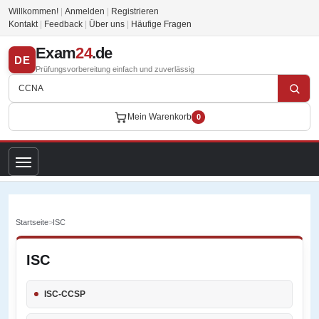
Willkommen!
|
Anmelden
|
Registrieren
Kontakt
|
Feedback
|
Über uns
|
Häufige Fragen
Exam
24
.de
DE
Prüfungsvorbereitung einfach und zuverlässig
Mein Warenkorb
0
Startseite
>
ISC
ISC
ISC-CCSP