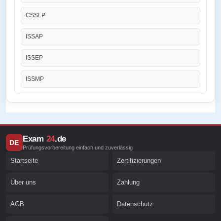
CSSLP
ISSAP
ISSEP
ISSMP
Exam
24
.de
DE
Prüfungsvorbereitung einfach und zuverlässig
Startseite
Zertifizierungen
Über uns
Zahlung
AGB
Datenschutz