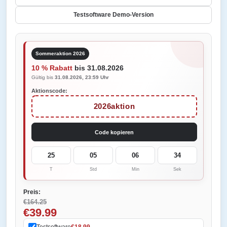
Testsoftware Demo-Version
Sommeraktion 2026
10 % Rabatt
bis 31.08.2026
Gültig bis
31.08.2026, 23:59 Uhr
Aktionscode:
2026aktion
Code kopieren
25
05
06
34
T
Std
Min
Sek
Preis:
€164.25
€39.99
Testsoftware
€18.99