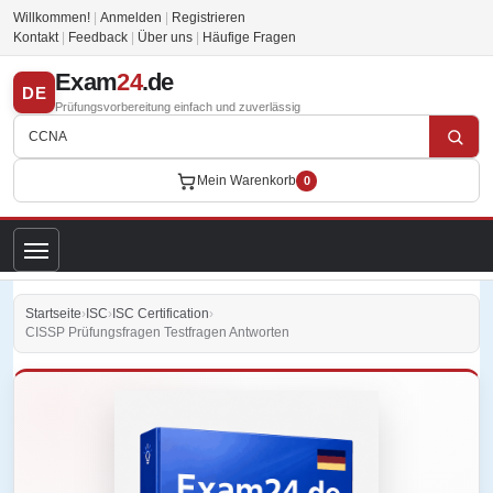
Willkommen!
|
Anmelden
|
Registrieren
Kontakt
|
Feedback
|
Über uns
|
Häufige Fragen
Exam
24
.de
DE
Prüfungsvorbereitung einfach und zuverlässig
Mein Warenkorb
0
Startseite
›
ISC
›
ISC Certification
›
CISSP Prüfungsfragen Testfragen Antworten