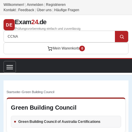
Willkommen!
|
Anmelden
|
Registrieren
Kontakt
|
Feedback
|
Über uns
|
Häufige Fragen
Exam
24
.de
DE
Prüfungsvorbereitung einfach und zuverlässig
Mein Warenkorb
0
Startseite
>
Green Building Council
Green Building Council
Green Building Council of Australia Certifications