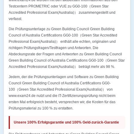
www.exam24.de wurden mit den aktuellsten Informationen aus den
Testcentern PROMETRIC oder VUE zu GG0-100（Green Star
Accredited Professional Exam(Australia)） zusammengestellt und
verfasst.
Die Prüfungsunterlage zu Green Building Council Green Building
Council of Australia Certifications GG0-100（Green Star Accredited
Professional Exam(Australia)） enthält alle echten, originalen und
richtigen Prüfungsfragen/Testfragen und Antworten. Die
Abdeckungsrate der Fragen und Antworten zu Green Building Council
Green Building Council of Australia Certifications GG0-100（Green Star
Accredited Professional Exam(Australia)） beträgt mehr als 98 %.
Jedem, der die Prüfungsunterlagen und Software zu Green Building
Council Green Building Council of Australia Certifications GG0-
100（Green Star Accredited Professional Exam(Australia)） von
www.exam24.de nutzt und die IT-Zertifizierungsprüfung nicht beim
ersten Mal erfolgreich besteht, versprechen wir, die Kosten für das
Prüfungsmaterial zu 100 % zu erstatten.
Unsere 100% Erfolgsgarantie und 100% Geld-zurück-Garantie