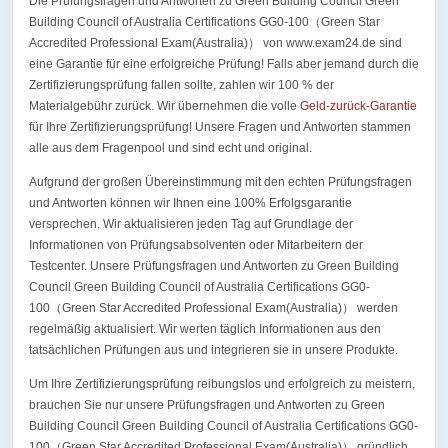
Die Prüfungsfragen und Antworten zu Green Building Council Green
Building Council of Australia Certifications GG0-100（Green Star
Accredited Professional Exam(Australia)） von www.exam24.de sind
eine Garantie für eine erfolgreiche Prüfung! Falls aber jemand durch die
Zertifizierungsprüfung fallen sollte, zahlen wir 100 % der
Materialgebühr zurück. Wir übernehmen die volle
Geld-zurück-Garantie
für Ihre Zertifizierungsprüfung! Unsere Fragen und Antworten stammen
alle aus dem Fragenpool und sind echt und original.
Aufgrund der großen Übereinstimmung mit den echten Prüfungsfragen
und Antworten können wir Ihnen eine 100% Erfolgsgarantie
versprechen. Wir aktualisieren jeden Tag auf Grundlage der
Informationen von Prüfungsabsolventen oder Mitarbeitern der
Testcenter. Unsere Prüfungsfragen und Antworten zu Green Building
Council Green Building Council of Australia Certifications GG0-
100（Green Star Accredited Professional Exam(Australia)） werden
regelmäßig aktualisiert. Wir werten täglich Informationen aus den
tatsächlichen Prüfungen aus und integrieren sie in unsere Produkte.
Um Ihre Zertifizierungsprüfung reibungslos und erfolgreich zu meistern,
brauchen Sie nur unsere Prüfungsfragen und Antworten zu Green
Building Council Green Building Council of Australia Certifications GG0-
100（Green Star Accredited Professional Exam(Australia)） gründlich