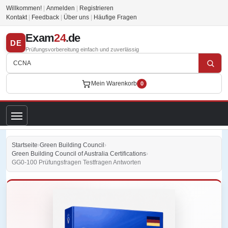
Willkommen!
|
Anmelden
|
Registrieren
Kontakt
|
Feedback
|
Über uns
|
Häufige Fragen
Exam
24
.de
DE
Prüfungsvorbereitung einfach und zuverlässig
Mein Warenkorb
0
Startseite
›
Green Building Council
›
Green Building Council of Australia Certifications
›
GG0-100 Prüfungsfragen Testfragen Antworten