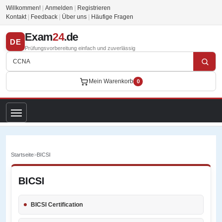
Willkommen!
|
Anmelden
|
Registrieren
Kontakt
|
Feedback
|
Über uns
|
Häufige Fragen
Exam
24
.de
DE
Prüfungsvorbereitung einfach und zuverlässig
Mein Warenkorb
0
Startseite
>
BICSI
BICSI
BICSI Certification