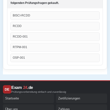
folgenden Prüfungsfragen gekauft.
BISCI-RCDD
RCDD
RCDD-001
RTPM-001
OSP-001
Exam
24
.de
DE
Prüfungsvorbereitung einfach und zuverlässig
Startseite
Zertifizierungen
Über uns
Zahlung