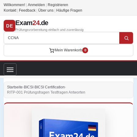
Willkommen!
|
Anmelden
|
Registrieren
Kontakt
|
Feedback
|
Über uns
|
Häufige Fragen
Exam
24
.de
DE
Prüfungsvorbereitung einfach und zuverlässig
Mein Warenkorb
0
Startseite
›
BICSI
›
BICSI Certification
›
RITP-001 Prüfungsfragen Testfragen Antworten