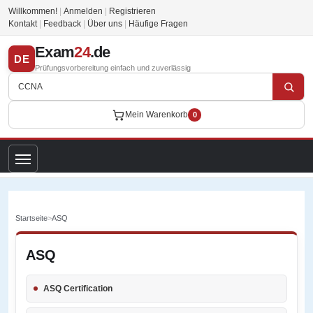
Willkommen!
|
Anmelden
|
Registrieren
Kontakt
|
Feedback
|
Über uns
|
Häufige Fragen
Exam
24
.de
DE
Prüfungsvorbereitung einfach und zuverlässig
Mein Warenkorb
0
Startseite
>
ASQ
ASQ
ASQ Certification