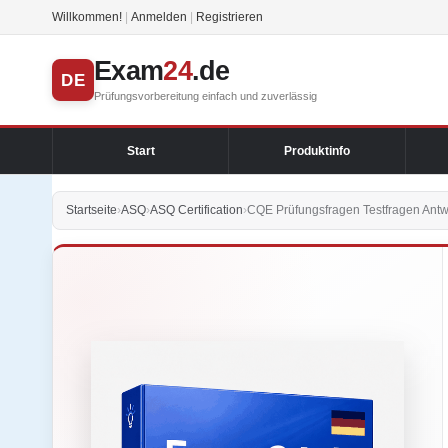
Willkommen!
|
Anmelden
|
Registrieren
Exam
24
.de
DE
Prüfungsvorbereitung einfach und zuverlässig
Start
Produktinfo
Startseite
›
ASQ
›
ASQ Certification
›
CQE Prüfungsfragen Testfragen Antw