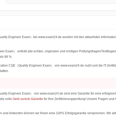
Quality Engineer Exam）bei www.exam24.de wurden mit den aktuellsten Informa
er Exam） enthält alle echten, originalen und richtigen Prüfungsfragen/Testfrage
als 98 %.
cation CQE（Quality Engineer Exam） von www.exam24.de nutzt und die IT-Zertifizie
tatten.
ity Engineer Exam） von www.exam24.de sind eine Garantie für eine erfolgreiche 
die volle
Geld-zurück-Garantie
für Ihre Zertifizierungsprüfung! Unsere Fragen un
 und Antworten können wir Ihnen eine 100% Erfolgsgarantie versprechen. Wir aktu