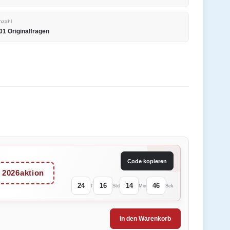
nzahl
01 Originalfragen
Code kopieren
2026aktion
24
16
14
46
T
Std
Min
Sek
In den Warenkorb