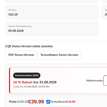
Version
A
V22.19
2
Letzte Aktualisierung
05-08-2026
CQE Demo-Version online ansehen
PDF Demo-Version
Testsoftware Demo-Version
Sommeraktion 2026
Aktionscode:
10 % Rabatt
bis 31.08.2026
Gültig bis
31.08.2026, 23:59 Uhr
€39.99
€236.25
Preis:
Testsoftware
€18.99