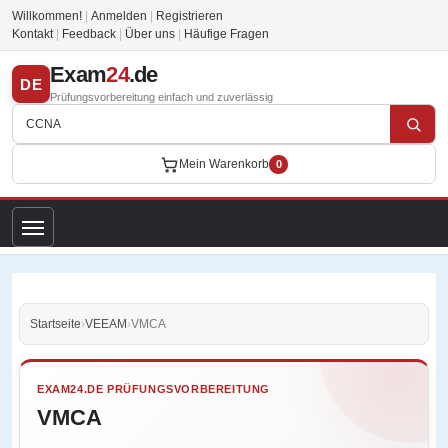
Willkommen!
|
Anmelden
|
Registrieren
Kontakt
|
Feedback
|
Über uns
|
Häufige Fragen
Exam
24
.de
DE
Prüfungsvorbereitung einfach und zuverlässig
Mein Warenkorb
0
Startseite
›
VEEAM
›
VMCA
EXAM24.DE PRÜFUNGSVORBEREITUNG
VMCA