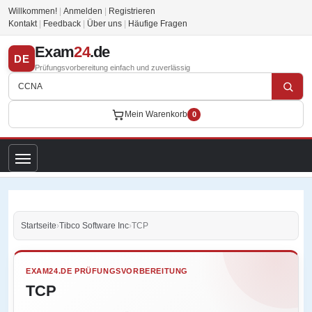
Willkommen!
|
Anmelden
|
Registrieren
Kontakt
|
Feedback
|
Über uns
|
Häufige Fragen
Exam
24
.de
DE
Prüfungsvorbereitung einfach und zuverlässig
Mein Warenkorb
0
Startseite
›
Tibco Software Inc
›
TCP
EXAM24.DE PRÜFUNGSVORBEREITUNG
TCP