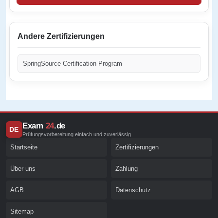
Andere Zertifizierungen
SpringSource Certification Program
Exam
24
.de
DE
Prüfungsvorbereitung einfach und zuverlässig
Startseite
Zertifizierungen
Über uns
Zahlung
AGB
Datenschutz
Sitemap