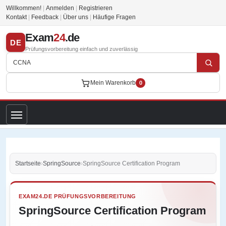
Willkommen!
|
Anmelden
|
Registrieren
Kontakt
|
Feedback
|
Über uns
|
Häufige Fragen
Exam
24
.de
DE
Prüfungsvorbereitung einfach und zuverlässig
Mein Warenkorb
0
Startseite
›
SpringSource
›
SpringSource Certification Program
EXAM24.DE PRÜFUNGSVORBEREITUNG
SpringSource Certification Program