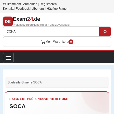
Willkommen!
|
Anmelden
|
Registrieren
Kontakt
|
Feedback
|
Über uns
|
Häufige Fragen
Exam
24
.de
DE
Prüfungsvorbereitung einfach und zuverlässig
Mein Warenkorb
0
Startseite
›
Simens
›
SOCA
EXAM24.DE PRÜFUNGSVORBEREITUNG
SOCA