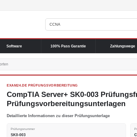
Software
100% Pass Garantie
Zahlungswege
orten
EXAM24.DE PRÜFUNGSVORBEREITUNG
CompTIA Server+ SK0-003 Prüfungsf
Prüfungsvorbereitungsunterlagen
Detaillierte Informationen zu dieser Prüfungsunterlage
Prüfungsnummer
P
SK0-003
C