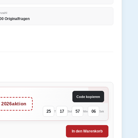
nzahl
00 Originalfragen
Code kopieren
2026aktion
25
17
57
06
T
Std
Min
Sek
In den Warenkorb