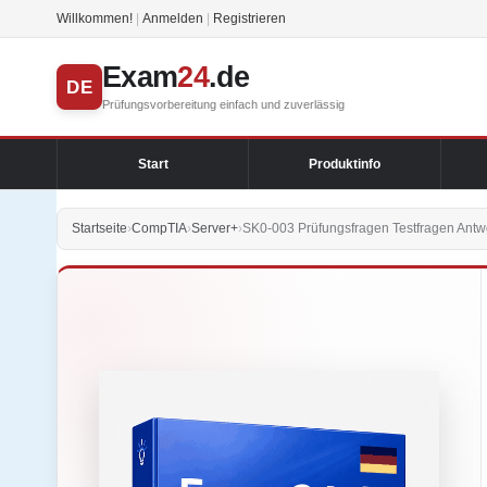
Willkommen!
|
Anmelden
|
Registrieren
Exam
24
.de
DE
Prüfungsvorbereitung einfach und zuverlässig
Start
Produktinfo
Startseite
›
CompTIA
›
Server+
›
SK0-003 Prüfungsfragen Testfragen Antw