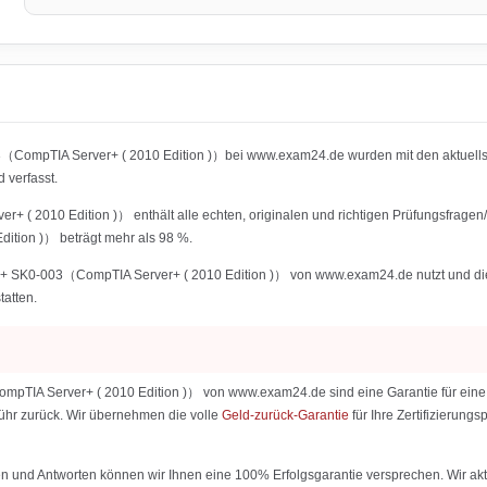
03（CompTIA Server+ ( 2010 Edition )）bei www.exam24.de wurden mit den aktuel
verfasst.
( 2010 Edition )） enthält alle echten, originalen und richtigen Prüfungsfragen
tion )） beträgt mehr als 98 %.
 SK0-003（CompTIA Server+ ( 2010 Edition )） von www.exam24.de nutzt und die IT-
tatten.
TIA Server+ ( 2010 Edition )） von www.exam24.de sind eine Garantie für eine er
ebühr zurück. Wir übernehmen die volle
Geld-zurück-Garantie
für Ihre Zertifizierun
 und Antworten können wir Ihnen eine 100% Erfolgsgarantie versprechen. Wir aktu