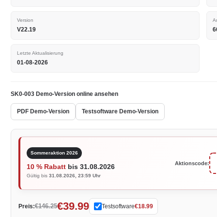
Version
A
V22.19
6
Letzte Aktualisierung
01-08-2026
SK0-003 Demo-Version online ansehen
PDF Demo-Version
Testsoftware Demo-Version
Sommeraktion 2026
Aktionscode:
10 % Rabatt
bis 31.08.2026
Gültig bis
31.08.2026, 23:59 Uhr
€39.99
€146.25
Preis:
Testsoftware
€18.99