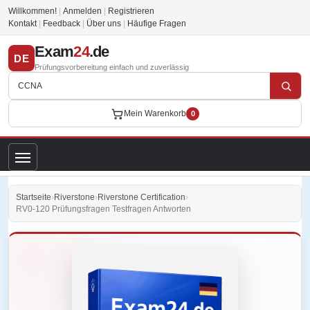
Willkommen!
|
Anmelden
|
Registrieren
Kontakt
|
Feedback
|
Über uns
|
Häufige Fragen
Exam
24
.de
DE
Prüfungsvorbereitung einfach und zuverlässig
Mein Warenkorb
0
Startseite
›
Riverstone
›
Riverstone Certification
›
RV0-120 Prüfungsfragen Testfragen Antworten