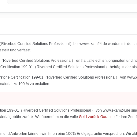
1（Riverbed Certified Solutions Professional）bei www.exam24.de wurden mit den 
ellt und verfasst.
（Riverbed Certified Solutions Professional） enthält alle echten, originalen und r
ertification 199-01（Riverbed Certified Solutions Professional） beträgt mehr als
stone Certification 199-01（Riverbed Certified Solutions Professional） von www.ex
material zu 100 % zu erstatten.
ation 199-01（Riverbed Certified Solutions Professional） von www.exam24.de sind e
 Materialgebühr zurück. Wir übernehmen die volle
Geld-zurück-Garantie
für Ihre Zer
 und Antworten können wir Ihnen eine 100% Erfolgsgarantie versprechen. Wir aktu