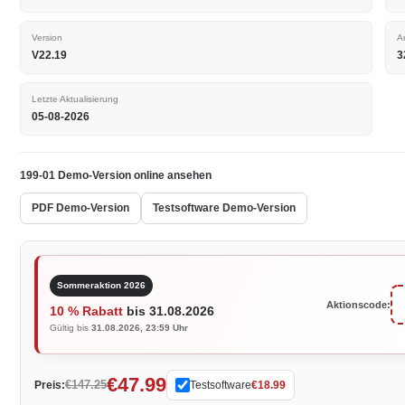
Version
A
V22.19
3
Letzte Aktualisierung
05-08-2026
199-01 Demo-Version online ansehen
PDF Demo-Version
Testsoftware Demo-Version
Sommeraktion 2026
Aktionscode:
10 % Rabatt
bis 31.08.2026
Gültig bis
31.08.2026, 23:59 Uhr
€47.99
€147.25
Preis:
Testsoftware
€18.99