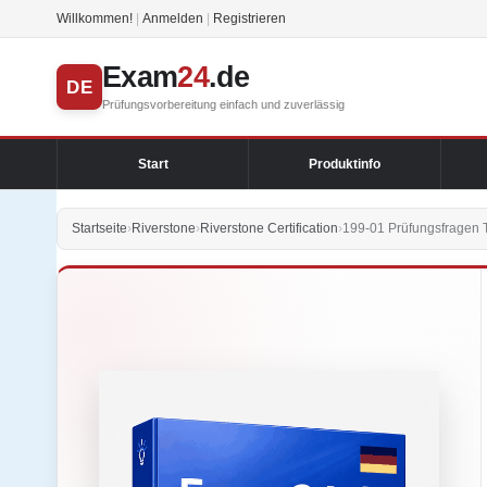
Willkommen!
|
Anmelden
|
Registrieren
Exam
24
.de
DE
Prüfungsvorbereitung einfach und zuverlässig
Start
Produktinfo
Startseite
›
Riverstone
›
Riverstone Certification
›
199-01 Prüfungsfragen 