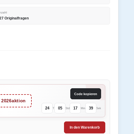
nzahl
27 Originalfragen
Code kopieren
2026aktion
24
05
17
39
T
Std
Min
Sek
In den Warenkorb