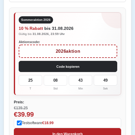
Sommeraktion 2026
10 % Rabatt
bis 31.08.2026
Gültig bis
31.08.2026, 23:59 Uhr
Aktionscode:
2026aktion
Code kopieren
25
08
43
49
T
Std
Min
Sek
Preis:
€139.25
€39.99
Testsoftware
€18.99
In den Warenkorb