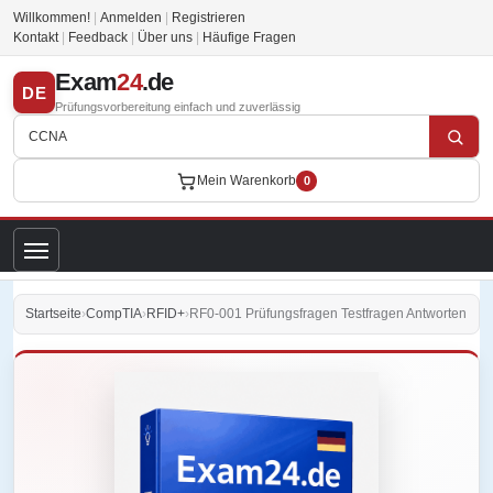
Willkommen!
|
Anmelden
|
Registrieren
Kontakt
|
Feedback
|
Über uns
|
Häufige Fragen
Exam
24
.de
DE
Prüfungsvorbereitung einfach und zuverlässig
Mein Warenkorb
0
Startseite
›
CompTIA
›
RFID+
›
RF0-001 Prüfungsfragen Testfragen Antworten