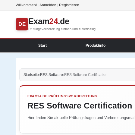
Willkommen!
|
Anmelden
|
Registrieren
Exam
24
.de
DE
Prüfungsvorbereitung einfach und zuverlässig
Start
Produktinfo
Startseite
›
RES Software
›
RES Software Certification
EXAM24.DE PRÜFUNGSVORBEREITUNG
RES Software Certification
Hier finden Sie aktuelle Prüfungsfragen und Vorbereitungsmate