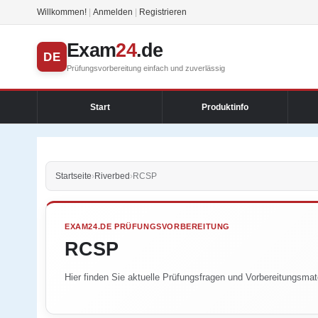
Willkommen!
|
Anmelden
|
Registrieren
Exam
24
.de
DE
Prüfungsvorbereitung einfach und zuverlässig
Start
Produktinfo
Startseite
›
Riverbed
›
RCSP
EXAM24.DE PRÜFUNGSVORBEREITUNG
RCSP
Hier finden Sie aktuelle Prüfungsfragen und Vorbereitungsmate