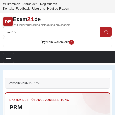
Willkommen!
|
Anmelden
|
Registrieren
Kontakt
|
Feedback
|
Über uns
|
Häufige Fragen
Exam
24
.de
DE
Prüfungsvorbereitung einfach und zuverlässig
Mein Warenkorb
0
Startseite
›
PRMIA
›
PRM
EXAM24.DE PRÜFUNGSVORBEREITUNG
PRM