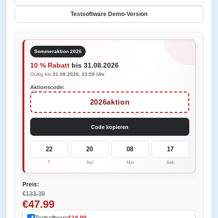
Testsoftware Demo-Version
Sommeraktion 2026
10 % Rabatt
bis 31.08.2026
Gültig bis
31.08.2026, 23:59 Uhr
Aktionscode:
2026aktion
Code kopieren
22
20
08
17
T
Std
Min
Sek
Preis:
€133.39
€47.99
Testsoftware
€18.99