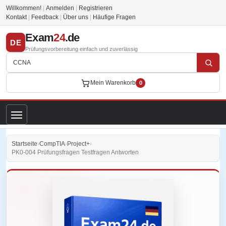
Willkommen!
|
Anmelden
|
Registrieren
Kontakt
|
Feedback
|
Über uns
|
Häufige Fragen
Exam
24
.de
DE
Prüfungsvorbereitung einfach und zuverlässig
Mein Warenkorb
0
Startseite
›
CompTIA
›
Project+
›
PK0-004 Prüfungsfragen Testfragen Antworten