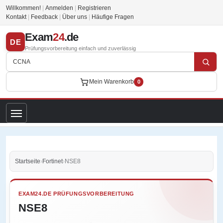
Willkommen!
|
Anmelden
|
Registrieren
Kontakt
|
Feedback
|
Über uns
|
Häufige Fragen
Exam
24
.de
DE
Prüfungsvorbereitung einfach und zuverlässig
Mein Warenkorb
0
Startseite
›
Fortinet
›
NSE8
EXAM24.DE PRÜFUNGSVORBEREITUNG
NSE8