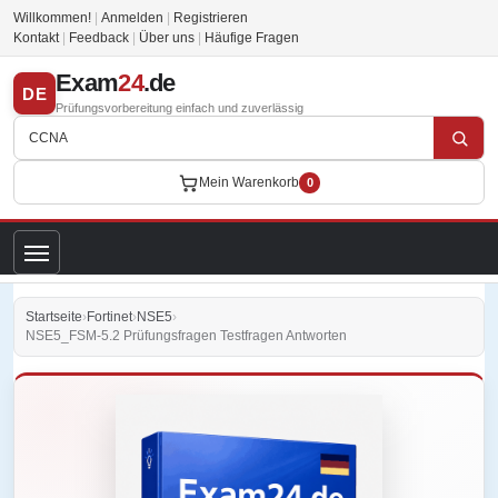
Willkommen!
|
Anmelden
|
Registrieren
Kontakt
|
Feedback
|
Über uns
|
Häufige Fragen
Exam
24
.de
DE
Prüfungsvorbereitung einfach und zuverlässig
Mein Warenkorb
0
Startseite
›
Fortinet
›
NSE5
›
NSE5_FSM-5.2 Prüfungsfragen Testfragen Antworten