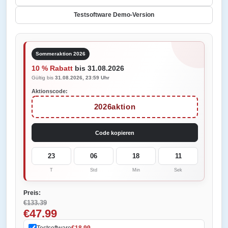
Testsoftware Demo-Version
Sommeraktion 2026
10 % Rabatt
bis 31.08.2026
Gültig bis
31.08.2026, 23:59 Uhr
Aktionscode:
2026aktion
Code kopieren
23
06
18
11
T
Std
Min
Sek
Preis:
€133.39
€47.99
Testsoftware
€18.99