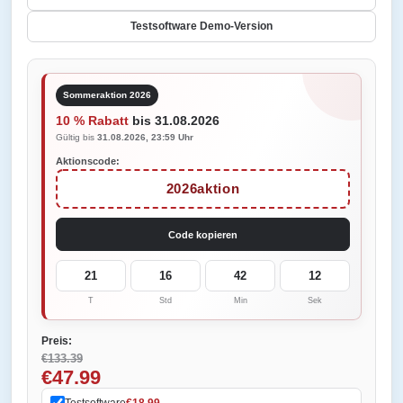
Testsoftware Demo-Version
Sommeraktion 2026
10 % Rabatt
bis 31.08.2026
Gültig bis
31.08.2026, 23:59 Uhr
Aktionscode:
2026aktion
Code kopieren
21
16
42
12
T
Std
Min
Sek
Preis:
€133.39
€47.99
Testsoftware
€18.99