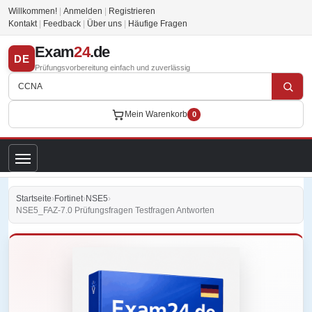
Willkommen!
|
Anmelden
|
Registrieren
Kontakt
|
Feedback
|
Über uns
|
Häufige Fragen
Exam
24
.de
DE
Prüfungsvorbereitung einfach und zuverlässig
Mein Warenkorb
0
Startseite
›
Fortinet
›
NSE5
›
NSE5_FAZ-7.0 Prüfungsfragen Testfragen Antworten