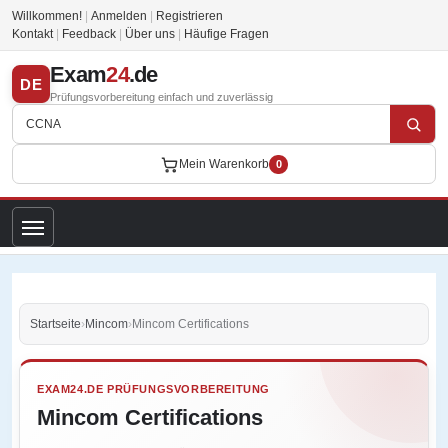
Willkommen!
|
Anmelden
|
Registrieren
Kontakt
|
Feedback
|
Über uns
|
Häufige Fragen
Exam
24
.de
DE
Prüfungsvorbereitung einfach und zuverlässig
Mein Warenkorb
0
Startseite
›
Mincom
›
Mincom Certifications
EXAM24.DE PRÜFUNGSVORBEREITUNG
Mincom Certifications