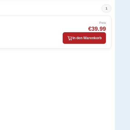
1
Preis
€39.99
In den Warenkorb