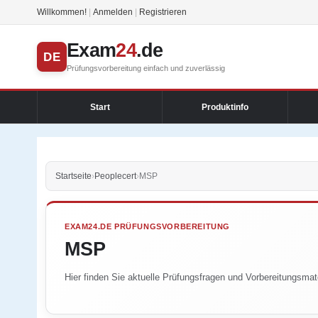
Willkommen!
|
Anmelden
|
Registrieren
Exam
24
.de
DE
Prüfungsvorbereitung einfach und zuverlässig
Start
Produktinfo
Startseite
›
Peoplecert
›
MSP
EXAM24.DE PRÜFUNGSVORBEREITUNG
MSP
Hier finden Sie aktuelle Prüfungsfragen und Vorbereitungsmate