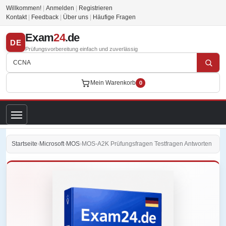
Willkommen!
|
Anmelden
|
Registrieren
Kontakt
|
Feedback
|
Über uns
|
Häufige Fragen
Exam
24
.de
DE
Prüfungsvorbereitung einfach und zuverlässig
Mein Warenkorb
0
Startseite
›
Microsoft
›
MOS
›
MOS-A2K Prüfungsfragen Testfragen Antworten