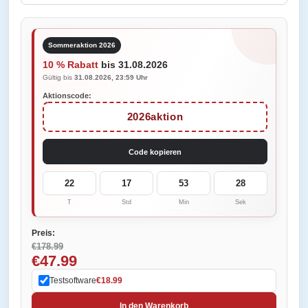
Sommeraktion 2026
10 % Rabatt
bis 31.08.2026
Gültig bis
31.08.2026, 23:59 Uhr
Aktionscode:
2026aktion
Code kopieren
22
17
53
28
T
Std
Min
Sek
Preis:
€178.99
€47.99
Testsoftware
€18.99
In den Warenkorb