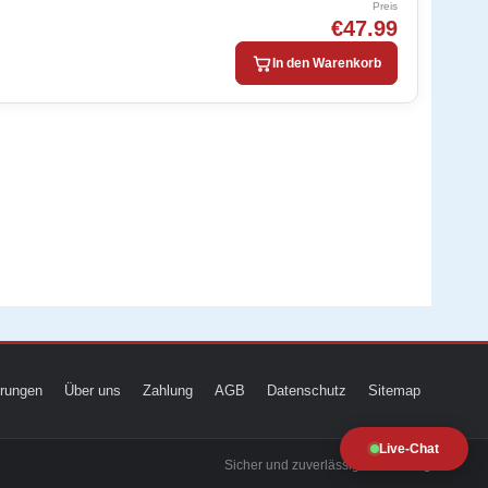
Preis
€47.99
In den Warenkorb
ierungen
Über uns
Zahlung
AGB
Datenschutz
Sitemap
Live-Chat
Sicher und zuverlässig zur Prüfung