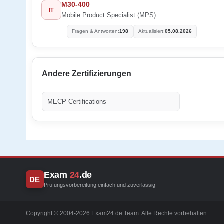
M30-400
IT
Mobile Product Specialist (MPS)
Fragen & Antworten:
198
Aktualisiert:
05.08.2026
Andere Zertifizierungen
MECP Certifications
Exam
24
.de
DE
Prüfungsvorbereitung einfach und zuverlässig
Copyright © 2004-2026 Exam24.de Team. Alle Rechte vorbehalten.