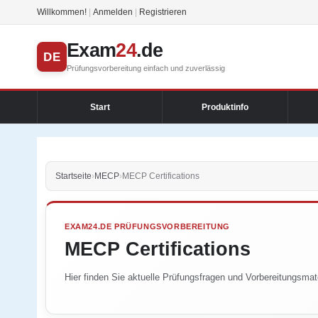
Willkommen!
|
Anmelden
|
Registrieren
Exam
24
.de
DE
Prüfungsvorbereitung einfach und zuverlässig
Start
Produktinfo
Startseite
›
MECP
›
MECP Certifications
EXAM24.DE PRÜFUNGSVORBEREITUNG
MECP Certifications
Hier finden Sie aktuelle Prüfungsfragen und Vorbereitungsmate