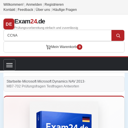
Willkommen!
|
Anmelden
|
Registrieren
Kontakt
|
Feedback
|
Über uns
|
Häufige Fragen
Exam
24
.de
DE
Prüfungsvorbereitung einfach und zuverlässig
Mein Warenkorb
0
Startseite
›
Microsoft
›
Microsoft Dynamics NAV 2013
›
MB7-702 Prüfungsfragen Testfragen Antworten