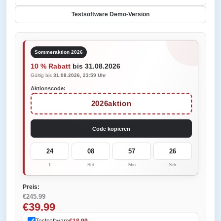
Testsoftware Demo-Version
Sommeraktion 2026
10 % Rabatt
bis 31.08.2026
Gültig bis
31.08.2026, 23:59 Uhr
Aktionscode:
2026aktion
Code kopieren
24
08
57
26
T
Std
Min
Sek
Preis:
€245.99
€39.99
Testsoftware
€18.99