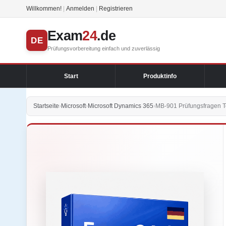
Willkommen!
|
Anmelden
|
Registrieren
Exam
24
.de
DE
Prüfungsvorbereitung einfach und zuverlässig
Start
Produktinfo
Startseite
›
Microsoft
›
Microsoft Dynamics 365
›
MB-901 Prüfungsfragen T