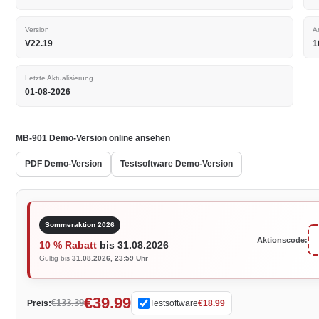
Version
A
V22.19
1
Letzte Aktualisierung
01-08-2026
MB-901 Demo-Version online ansehen
PDF Demo-Version
Testsoftware Demo-Version
Sommeraktion 2026
Aktionscode:
10 % Rabatt
bis 31.08.2026
Gültig bis
31.08.2026, 23:59 Uhr
€39.99
€133.39
Preis:
Testsoftware
€18.99