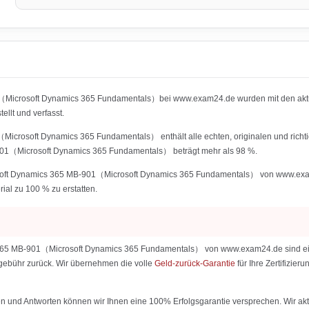
01（Microsoft Dynamics 365 Fundamentals）bei www.exam24.de wurden mit den akt
lt und verfasst.
Microsoft Dynamics 365 Fundamentals） enthält alle echten, originalen und richt
-901（Microsoft Dynamics 365 Fundamentals） beträgt mehr als 98 %.
osoft Dynamics 365 MB-901（Microsoft Dynamics 365 Fundamentals） von www.exam24.
rial zu 100 % zu erstatten.
 365 MB-901（Microsoft Dynamics 365 Fundamentals） von www.exam24.de sind eine 
ialgebühr zurück. Wir übernehmen die volle
Geld-zurück-Garantie
für Ihre Zertifizi
 und Antworten können wir Ihnen eine 100% Erfolgsgarantie versprechen. Wir aktu