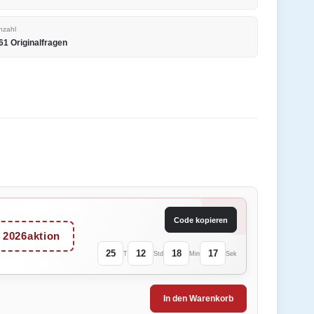
nzahl
61 Originalfragen
Code kopieren
2026aktion
25
12
18
17
T
Std
Min
Sek
In den Warenkorb