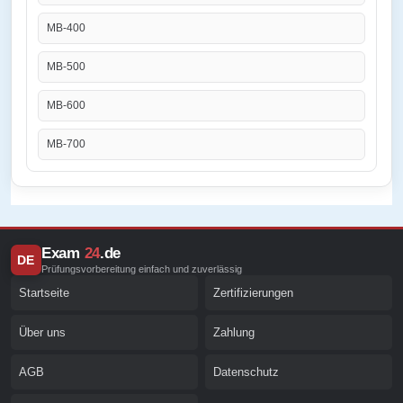
MB-400
MB-500
MB-600
MB-700
Exam
24
.de
DE
Prüfungsvorbereitung einfach und zuverlässig
Startseite
Zertifizierungen
Über uns
Zahlung
AGB
Datenschutz