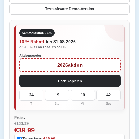
Testsoftware Demo-Version
Sommeraktion 2026
10 % Rabatt
bis 31.08.2026
Gültig bis
31.08.2026, 23:59 Uhr
Aktionscode:
2026aktion
Code kopieren
24
19
10
42
T
Std
Min
Sek
Preis:
€133.39
€39.99
Testsoftware
€18.99