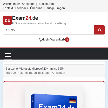
Willkommen!
|
Anmelden
|
Registrieren
Kontakt
|
Feedback
|
Über uns
|
Häufige Fragen
Exam
24
.de
DE
Prüfungsvorbereitung einfach und zuverlässig
Mein Warenkorb
0
Startseite
›
Microsoft
›
Microsoft Dynamics 365
›
MB-300 Prüfungsfragen Testfragen Antworten