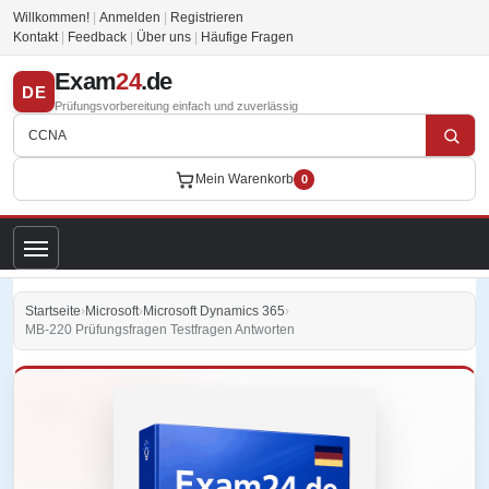
Willkommen!
|
Anmelden
|
Registrieren
Kontakt
|
Feedback
|
Über uns
|
Häufige Fragen
Exam
24
.de
DE
Prüfungsvorbereitung einfach und zuverlässig
Mein Warenkorb
0
Startseite
›
Microsoft
›
Microsoft Dynamics 365
›
MB-220 Prüfungsfragen Testfragen Antworten