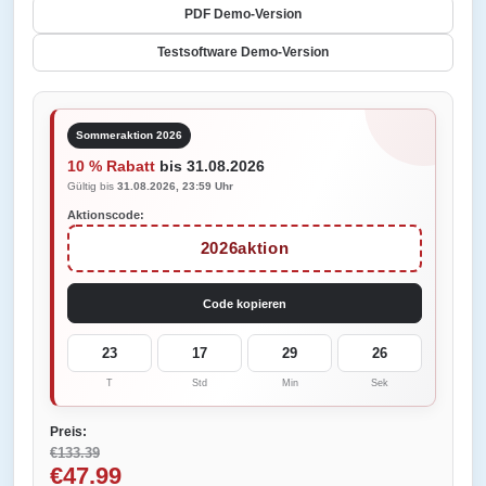
PDF Demo-Version
Testsoftware Demo-Version
Sommeraktion 2026
10 % Rabatt
bis 31.08.2026
Gültig bis
31.08.2026, 23:59 Uhr
Aktionscode:
2026aktion
Code kopieren
23
17
29
26
T
Std
Min
Sek
Preis:
€133.39
€47.99