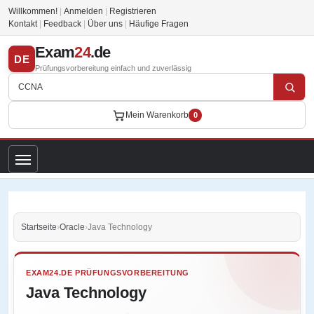
Willkommen!
|
Anmelden
|
Registrieren
Kontakt
|
Feedback
|
Über uns
|
Häufige Fragen
Exam
24
.de
DE
Prüfungsvorbereitung einfach und zuverlässig
Mein Warenkorb
0
Startseite
›
Oracle
›
Java Technology
EXAM24.DE PRÜFUNGSVORBEREITUNG
Java Technology